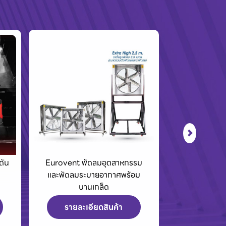
รม
King Tony เครื่องมือช่างและ
BCC01 กล่อง
ม
อุปกรณ์สำหรับมืออาชีพ
40V
รายละเอียดสินค้า
รายละเ