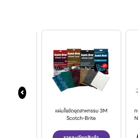
สาหกรรม 3M
กรรไกรตัดลมอุตสาหกรรม (Air
V
Brite
Nipper) จากแบรนด์ VESSEL.
ดสินค้า
รายละเอียดสินค้า