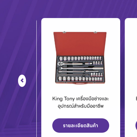
่องมือช่างและ
BCC01 กล่องชาร์จแบตเตอรี่
เค
ับมืออาชีพ
40Vmax XGT
ดสินค้า
รายละเอียดสินค้า