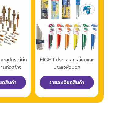
และอุปกรณ์ยึด
EIGHT ประแจหกเหลี่ยมและ
งานก่อสร้าง
ประแจหัวบอล
ยดสินค้า
รายละเอียดสินค้า