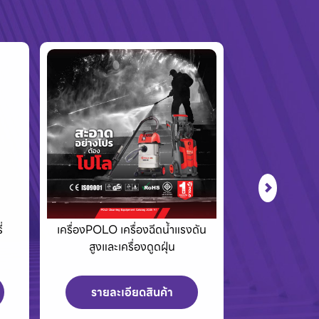
ดัน
Eurovent พัดลมอุตสาหกรรม
King Tony เ
และพัดลมระบายอากาศพร้อม
อุปกรณ์สำ
บานเกล็ด
รายละเอียดสินค้า
รายละเ