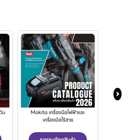
ะ
KEIBA ชุดดอกต๊าปมือและเครื่อง
แผ่นใยขัด
มือทำเกลียว
Scot
รายละเอียดสินค้า
รายละเ