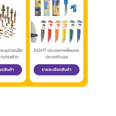
และอุปกรณ์ยึด
EIGHT ประแจหกเหลี่ยมและ
งานก่อสร้าง
ประแจหัวบอล
ยดสินค้า
รายละเอียดสินค้า