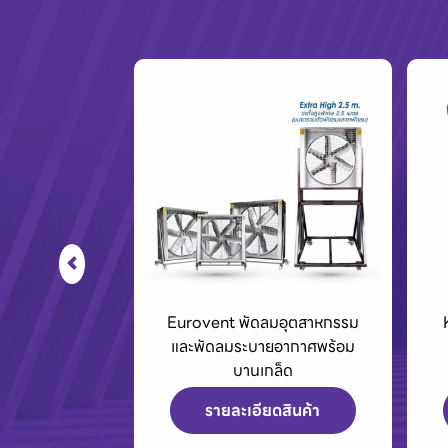
มอุตสาหกรรม
King Tony เครื่องมือช่างและ
ยอากาศพร้อม
อุปกรณ์สำหรับมืออาชีพ
ล็ด
ดสินค้า
รายละเอียดสินค้า