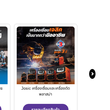
ัด
เครื่องPOLO เครื่องฉีดน้ำแรงดัน
Makita เครื
สูงและเครื่องดูดฝุ่น
เครื่อ
รายละเอียดสินค้า
รายละเ