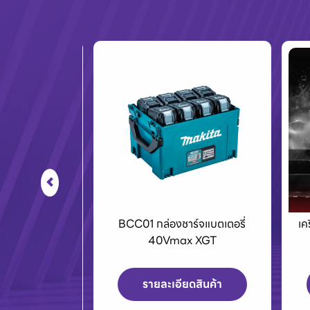
ร์จแบตเตอรี่
เครื่องPOLO เครื่องฉีดน้ำแรงดัน
E
x XGT
สูงและเครื่องดูดฝุ่น
ดสินค้า
รายละเอียดสินค้า