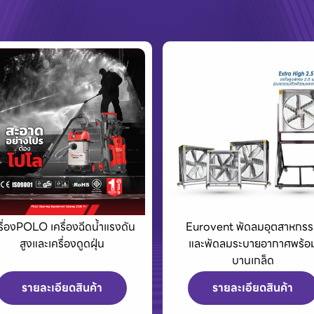
urovent พัดลมอุตสาหกรรม
King Tony เครื่องมือช่างแล
และพัดลมระบายอากาศพร้อม
อุปกรณ์สำหรับมืออาชีพ
บานเกล็ด
รายละเอียดสินค้า
รายละเอียดสินค้า