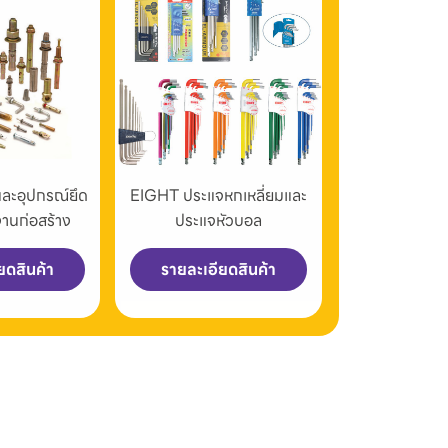
และอุปกรณ์ยึด
EIGHT ประแจหกเหลี่ยมและ
งานก่อสร้าง
ประแจหัวบอล
ยดสินค้า
รายละเอียดสินค้า