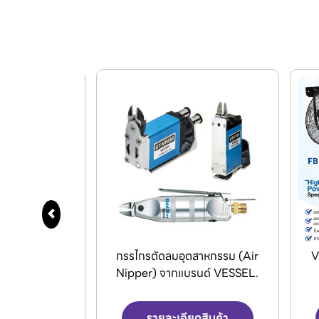
สาหกรรม (Air
VENZ พัดลมอุตสาหกรรมใบดำ
D
รนด์ VESSEL.
และพัดลมระบายอากาศ
ดสินค้า
รายละเอียดสินค้า