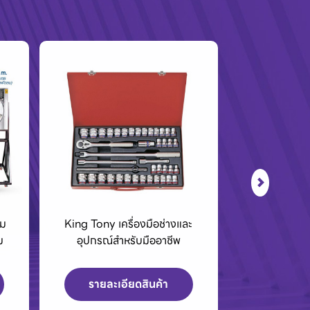
ะ
BCC01 กล่องชาร์จแบตเตอรี่
เครื่องPOLO เ
40Vmax XGT
สูงและเค
รายละเอียดสินค้า
รายละเ