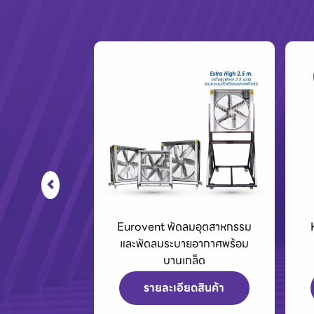
่องฉีดน้ำแรงดัน
Eurovent พัดลมอุตสาหกรรม
องดูดฝุ่น
และพัดลมระบายอากาศพร้อม
บานเกล็ด
ดสินค้า
รายละเอียดสินค้า