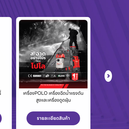
่
เครื่องPOLO เครื่องฉีดน้ำแรงดัน
Eurovent พ
สูงและเครื่องดูดฝุ่น
และพัดลมระ
บา
รายละเอียดสินค้า
รายละเ