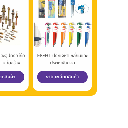
และอุปกรณ์ยึด
EIGHT ประแจหกเหลี่ยมและ
งานก่อสร้าง
ประแจหัวบอล
ยดสินค้า
รายละเอียดสินค้า