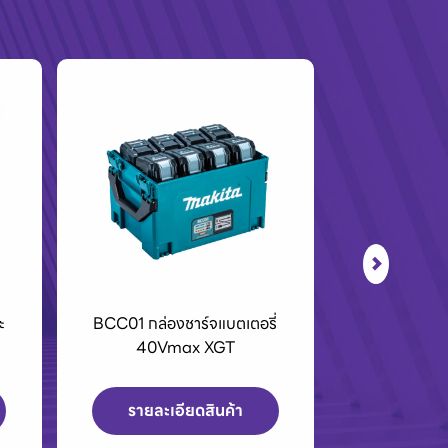
่
เครื่องPOLO เครื่องฉีดน้ำแรงดัน
Eurovent พ
สูงและเครื่องดูดฝุ่น
และพัดลมระ
บา
รายละเอียดสินค้า
รายละเ