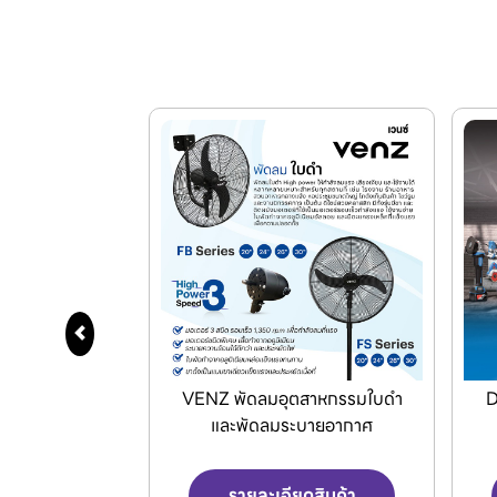
สาหกรรมใบดำ
Dong Cheng เครื่องมือไร้สาย
J
บายอากาศ
ดสินค้า
รายละเอียดสินค้า