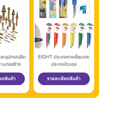
และอุปกรณ์ยึด
EIGHT ประแจหกเหลี่ยมและ
งานก่อสร้าง
ประแจหัวบอล
ยดสินค้า
รายละเอียดสินค้า