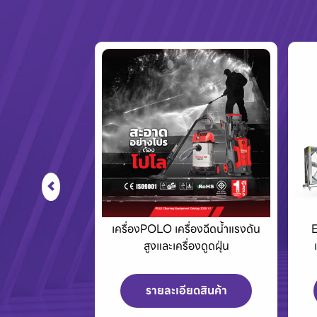
่องฉีดน้ำแรงดัน
Eurovent พัดลมอุตสาหกรรม
องดูดฝุ่น
และพัดลมระบายอากาศพร้อม
บานเกล็ด
ดสินค้า
รายละเอียดสินค้า