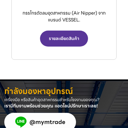
r Nipper) จาก
VENZ พัดลมอุตสาหกรรมใบดำและพัดลม
L.
อากาศ
้า
รายละเอียดสินค้า
กำลังมองหาอุปกรณ์
เครื่องมือ หรือสินค้าอุตสาหกรรมสำหรับโรงงานของคุณ?
เรามีทีมงานพร้อมช่วยคุณ แอดไลน์ปรึกษาเราเลย!
@mymtrade