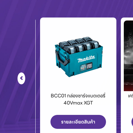
ร์จแบตเตอรี่
เครื่องPOLO เครื่องฉีดน้ำแรงดัน
E
x XGT
สูงและเครื่องดูดฝุ่น
ดสินค้า
รายละเอียดสินค้า