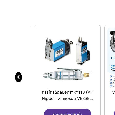
สาหกรรม (Air
VENZ พัดลมอุตสาหกรรมใบดำ
D
รนด์ VESSEL.
และพัดลมระบายอากาศ
ดสินค้า
รายละเอียดสินค้า