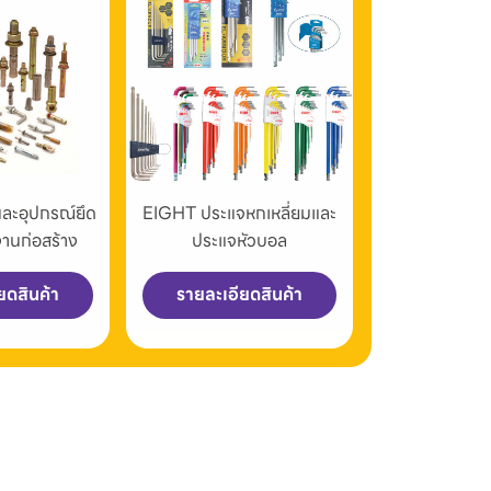
และอุปกรณ์ยึด
EIGHT ประแจหกเหลี่ยมและ
งานก่อสร้าง
ประแจหัวบอล
ยดสินค้า
รายละเอียดสินค้า