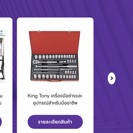
ะ
BCC01 กล่องชาร์จแบตเตอรี่
เครื่องPOLO เ
40Vmax XGT
สูงและเค
รายละเอียดสินค้า
รายละเ