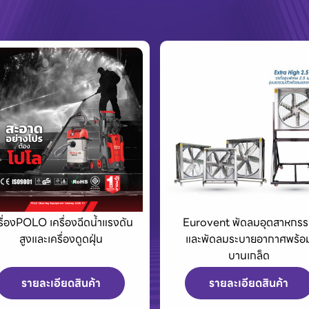
urovent พัดลมอุตสาหกรรม
King Tony เครื่องมือช่างแล
และพัดลมระบายอากาศพร้อม
อุปกรณ์สำหรับมืออาชีพ
บานเกล็ด
รายละเอียดสินค้า
รายละเอียดสินค้า