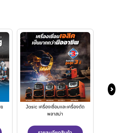
ัด
เครื่องPOLO เครื่องฉีดน้ำแรงดัน
Makita เครื
สูงและเครื่องดูดฝุ่น
เครื่อ
รายละเอียดสินค้า
รายละเ