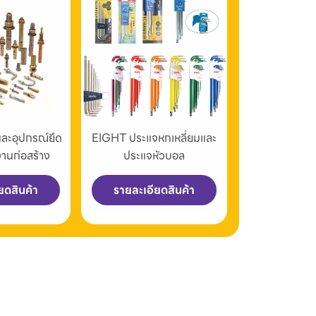
และอุปกรณ์ยึด
EIGHT ประแจหกเหลี่ยมและ
งานก่อสร้าง
ประแจหัวบอล
ยดสินค้า
รายละเอียดสินค้า