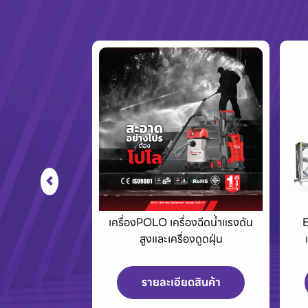
เครื่องPOLO เครื่องฉีดน้ำแรงดัน
Eurovent พัดลมอุต
สูงและเครื่องดูดฝุ่น
และพัดลมระบายอากา
บานเกล็ด
รายละเอียดสินค้า
รายละเอียดสินค