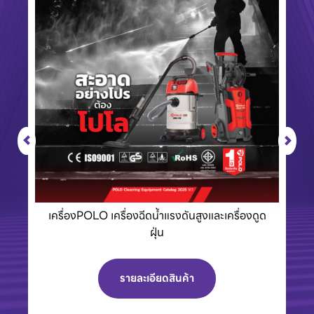
Eurovent พัดลมอุตสาหกรรมและพัดลมระบาย
อากาศพร้อมบานเกล็ด
รายละเอียดสินค้า