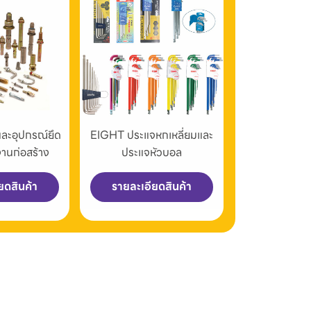
และอุปกรณ์ยึด
EIGHT ประแจหกเหลี่ยมและ
งานก่อสร้าง
ประแจหัวบอล
ยดสินค้า
รายละเอียดสินค้า