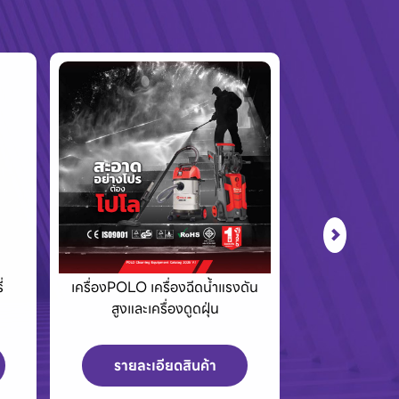
่
เครื่องPOLO เครื่องฉีดน้ำแรงดัน
Eurovent พ
สูงและเครื่องดูดฝุ่น
และพัดลมระ
บา
รายละเอียดสินค้า
รายละเ