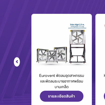
่องฉีดน้ำแรงดัน
Eurovent พัดลมอุตสาหกรรม
องดูดฝุ่น
และพัดลมระบายอากาศพร้อม
บานเกล็ด
ดสินค้า
รายละเอียดสินค้า