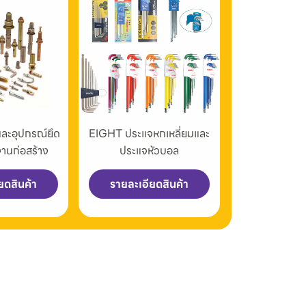
และอุปกรณ์ยึด
EIGHT ประแจหกเหลี่ยมและ
งานก่อสร้าง
ประแจหัวบอล
ยดสินค้า
รายละเอียดสินค้า