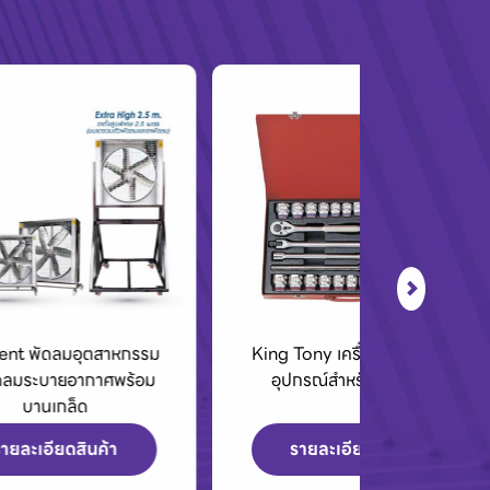
รม
King Tony เครื่องมือช่างและ
BCC01 กล่อง
ม
อุปกรณ์สำหรับมืออาชีพ
40V
รายละเอียดสินค้า
รายละเ