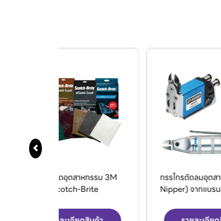
สาหกรรม 3M
กรรไกรตัดลมอุตสาหกรรม (Air
V
Brite
Nipper) จากแบรนด์ VESSEL.
ดสินค้า
รายละเอียดสินค้า