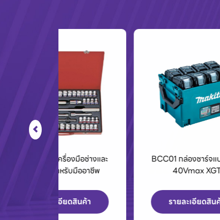
่องมือช่างและ
BCC01 กล่องชาร์จแบตเตอรี่
เค
ับมืออาชีพ
40Vmax XGT
ดสินค้า
รายละเอียดสินค้า