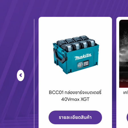
ร์จแบตเตอรี่
เครื่องPOLO เครื่องฉีดน้ำแรงดัน
E
x XGT
สูงและเครื่องดูดฝุ่น
ดสินค้า
รายละเอียดสินค้า