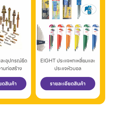
และอุปกรณ์ยึด
EIGHT ประแจหกเหลี่ยมและ
งานก่อสร้าง
ประแจหัวบอล
ยดสินค้า
รายละเอียดสินค้า