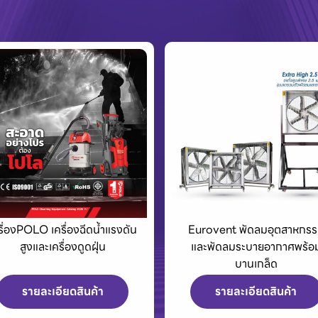
urovent พัดลมอุตสาหกรรม
King Tony เครื่องมือช่างแล
และพัดลมระบายอากาศพร้อม
อุปกรณ์สำหรับมืออาชีพ
บานเกล็ด
รายละเอียดสินค้า
รายละเอียดสินค้า