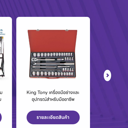
ะ
BCC01 กล่องชาร์จแบตเตอรี่
เครื่องPOLO เ
40Vmax XGT
สูงและเค
รายละเอียดสินค้า
รายละเ