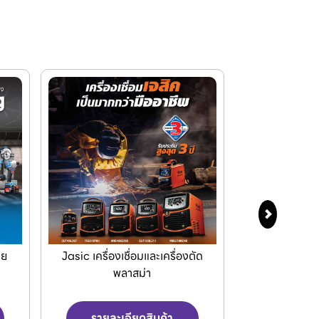
ัด
เครื่องPOLO เครื่องฉีดน้ำแรงดัน
Makita เครื
สูงและเครื่องดูดฝุ่น
เครื่อ
รายละเอียดสินค้า
รายละเ