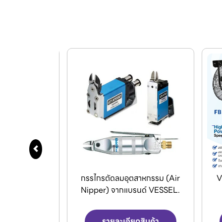
สาหกรรม (Air
VENZ พัดลมอุตสาหกรรมใบดำ
D
รนด์ VESSEL.
และพัดลมระบายอากาศ
ดสินค้า
รายละเอียดสินค้า