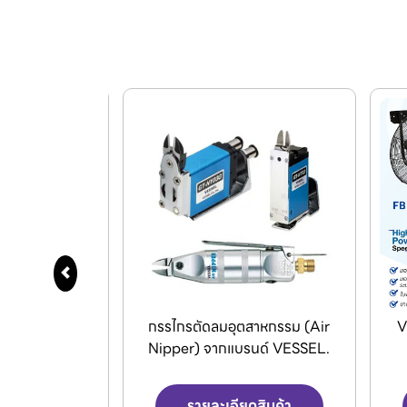
สาหกรรม (Air
VENZ พัดลมอุตสาหกรรมใบดำ
D
รนด์ VESSEL.
และพัดลมระบายอากาศ
ดสินค้า
รายละเอียดสินค้า