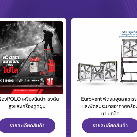
urovent พัดลมอุตสาหกรรม
King Tony เครื่องมือช่างแล
และพัดลมระบายอากาศพร้อม
อุปกรณ์สำหรับมืออาชีพ
บานเกล็ด
รายละเอียดสินค้า
รายละเอียดสินค้า