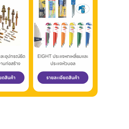
และอุปกรณ์ยึด
EIGHT ประแจหกเหลี่ยมและ
งานก่อสร้าง
ประแจหัวบอล
ยดสินค้า
รายละเอียดสินค้า