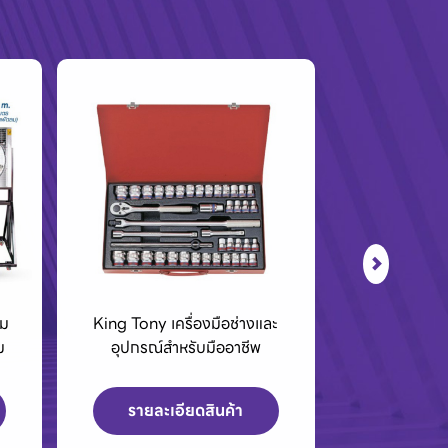
ะ
BCC01 กล่องชาร์จแบตเตอรี่
เครื่องPOLO เ
40Vmax XGT
สูงและเค
รายละเอียดสินค้า
รายละเ