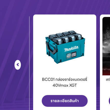
ร์จแบตเตอรี่
เครื่องPOLO เครื่องฉีดน้ำแรงดัน
E
x XGT
สูงและเครื่องดูดฝุ่น
ดสินค้า
รายละเอียดสินค้า