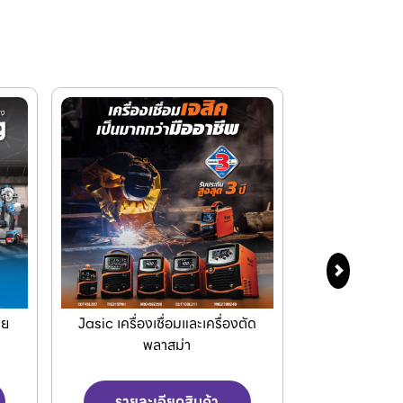
ัด
เครื่องPOLO เครื่องฉีดน้ำแรงดัน
Makita เครื
สูงและเครื่องดูดฝุ่น
เครื่อ
รายละเอียดสินค้า
รายละเ