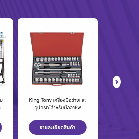
ะ
BCC01 กล่องชาร์จแบตเตอรี่
เครื่องPOLO เ
40Vmax XGT
สูงและเค
รายละเอียดสินค้า
รายละเ